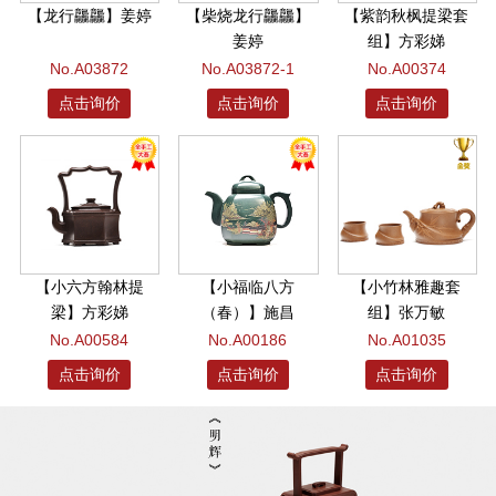
【龙行龘龘】姜婷
【柴烧龙行龘龘】
【紫韵秋枫提梁套
姜婷
组】方彩娣
No.A03872
No.A03872-1
No.A00374
点击询价
点击询价
点击询价
【小六方翰林提
【小福临八方
【小竹林雅趣套
梁】方彩娣
（春）】施昌
组】张万敏
No.A00584
No.A00186
No.A01035
点击询价
点击询价
点击询价