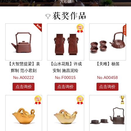
方彩娣
【大智慧提梁】袁
【山水花瓶】许成
【关雎】杨笛
辉制 范小君刻
安制 施昌泥绘
No.A00222
No.F00015
No.A00458
点击询价
点击询价
点击询价