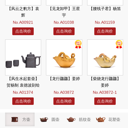
【风云之豹方】袁
【见龙卸甲】王星
【腰线子君】杨笛
辉
宇
No.A00921
No.A01038
No.A01159
点击询价
点击询价
点击询价
【风生水起套壶】
【龙行龘龘】姜婷
【柴烧龙行龘龘】
贺杨制 袁德波刻绘
姜婷
No.A01374
No.A03872
No.A03872-1
点击询价
点击询价
点击询价
方壶
圆壶
筋纹壶
花塑壶