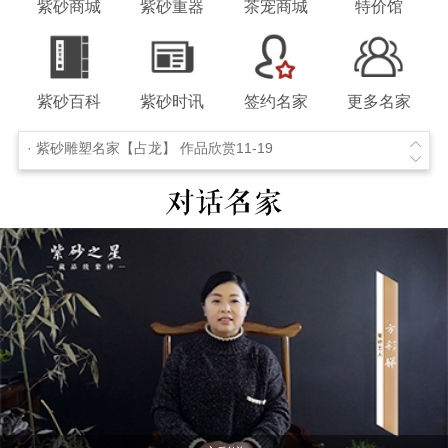
紫砂商城
紫砂重器
茶宠商城
特价馆
· 公告 | 2019年陶瓷艺术专业中级技艺考核通过名单09-27
· 《第四届江苏技能状元大赛》紫砂陶总决赛11-26
紫砂百科
紫砂时讯
签约名家
更多名家
· 2015年宜兴紫砂全手工大赛一等奖作品【风卷葵】-- 施建忠制11-20
· 紫砂雕塑名家【占龙】 作品欣赏11-19
· 【闲者六方】 紫砂之星-耿浩11-18