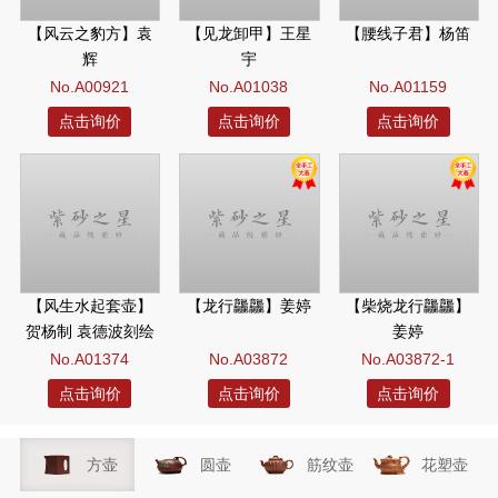
【风云之豹方】袁
【见龙卸甲】王星
【腰线子君】杨笛
辉
宇
No.A00921
No.A01038
No.A01159
点击询价
点击询价
点击询价
【风生水起套壶】
【龙行龘龘】姜婷
【柴烧龙行龘龘】
贺杨制 袁德波刻绘
姜婷
No.A01374
No.A03872
No.A03872-1
点击询价
点击询价
点击询价
方壶
圆壶
筋纹壶
花塑壶