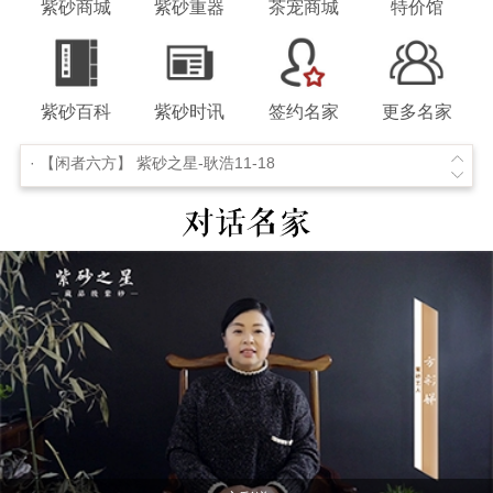
紫砂商城
紫砂重器
茶宠商城
特价馆
· 《第四届江苏技能状元大赛》紫砂陶总决赛11-26
· 2015年宜兴紫砂全手工大赛一等奖作品【风卷葵】-- 施建忠制11-20
紫砂百科
紫砂时讯
签约名家
更多名家
· 紫砂雕塑名家【占龙】 作品欣赏11-19
· 【闲者六方】 紫砂之星-耿浩11-18