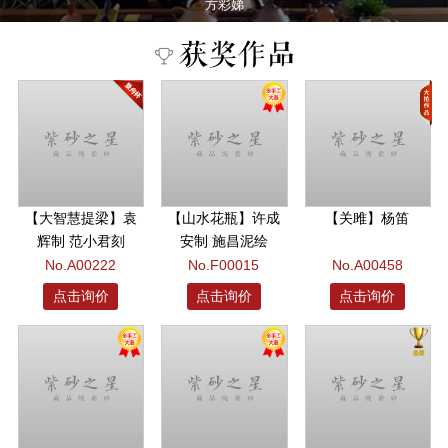
方彩娣
【大智慧提梁】袁
【山水花瓶】许成
【关雎】杨笛
辉制 范小君刻
安制 施昌泥绘
No.A00222
No.F00015
No.A00458
点击询价
点击询价
点击询价